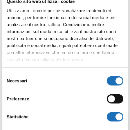
Questo sito web utilizza i cookie
Arrivano con la stagione estiva nuove letture
Utilizziamo i cookie per personalizzare contenuti ed
per bambini da
0-6 anni
con i volontari
Nati
annunci, per fornire funzionalità dei social media e per
per Leggere
!
analizzare il nostro traffico. Condividiamo inoltre
Per l’occasione gli incontri verranno ospitati
informazioni sul modo in cui utilizza il nostro sito con i
alla sera nella
terrazza
della biblioteca, a
nostri partner che si occupano di analisi dei dati web,
pubblicità e social media, i quali potrebbero combinarle
partire dalle
21:00
. La partecipazione è
con altre informazioni che ha fornito loro o che hanno
gratuita, con orario di arrivo libero e aperta a
raccolto dal suo utilizzo dei loro servizi.
tutti i bambini accompagnati dagli 0-6 anni.
In caso di maltempo le letture saranno
Selezione
Necessari
spostate all’interno della biblioteca.
del
consenso
Scarica qui il programma
Preferenze
Statistiche