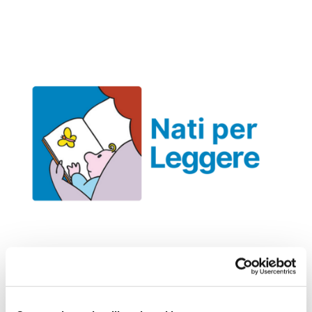
Giu 17, 2023
|
News