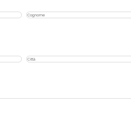
Cognome
*
Città
*