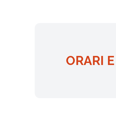
un
menu
di
accessibilità.
ORARI E