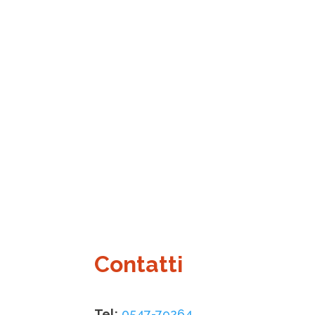
Contatti
Tel:
0547-79264