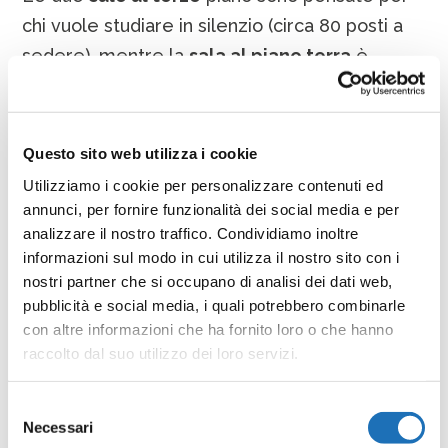
chi vuole studiare in silenzio (circa 80 posti a
sedere), mentre la
sala al piano terra
è
riservata ai ragazzi delle scuole secondarie di
primo e secondo grado (circa 20 posti a
sedere), che hanno l’esigenza di parlare e
Questo sito web utilizza i cookie
confrontarsi.
Utilizziamo i cookie per personalizzare contenuti ed
È presente inoltre una
sala soppalcata
annunci, per fornire funzionalità dei social media e per
analizzare il nostro traffico. Condividiamo inoltre
destinata specificatamente per le
informazioni sul modo in cui utilizza il nostro sito con i
videoriunioni, gli esami online e le chiamate
nostri partner che si occupano di analisi dei dati web,
vocali durante lo smart working.
pubblicità e social media, i quali potrebbero combinarle
Nella bella stagione
è fruibile anche l’ampia
con altre informazioni che ha fornito loro o che hanno
raccolto dal suo utilizzo dei loro servizi.
terrazza al secondo piano (circa 30 posti a
sedere).
Selezione
Necessari
del