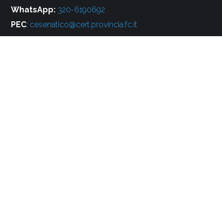
WhatsApp:
320-6190692
PEC
:
cesenatico@cert.provincia.fc.it
Partita IVA e Cod. Fiscale
: 00220600407
Social