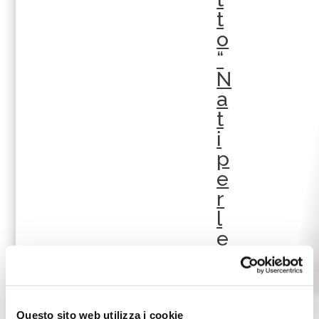
t
o
“
N
a
t
i
p
e
r
l
e
g
g
e
r
Questo sito web utilizza i cookie