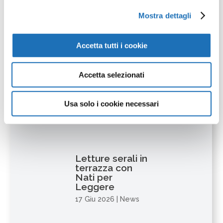
santo Patrono
Mostra dettagli
24 Lug 2026
|
News
Accetta tutti i cookie
Accetta selezionati
Orario estivo
2026
27 Giu 2026
|
News
Usa solo i cookie necessari
Letture serali in
terrazza con
Nati per
Leggere
17 Giu 2026
|
News