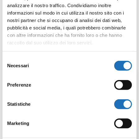
analizzare il nostro traffico. Condividiamo inoltre
informazioni sul modo in cui utilizza il nostro sito con i
nostri partner che si occupano di analisi dei dati web,
Giu 1, 2025
|
News
pubblicità e social media, i quali potrebbero combinarle
con altre informazioni che ha fornito loro o che hanno
In occasione della Festa della Repubblica, la
raccolto dal suo utilizzo dei loro servizi.
biblioteca rimarrà chiusa
lunedì 2 giugno
.
Selezione
Necessari
del
consenso
Preferenze
Statistiche
Leggi anche:
Marketing
Chiusura per il