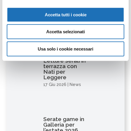
Orario estivo
Accetta tutti i cookie
2026
27 Giu 2026
|
News
Accetta selezionati
Usa solo i cookie necessari
Letture serali in
terrazza con
Nati per
Leggere
17 Giu 2026
|
News
Serate game in
Galleria per
l’estate 2026