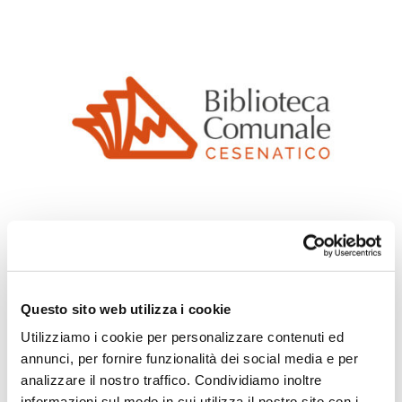
Ott 30, 2025
|
News
Questo sito web utilizza i cookie
Utilizziamo i cookie per personalizzare contenuti ed
In occasione della Festa di Ognissanti, la
annunci, per fornire funzionalità dei social media e per
biblioteca rimarrà
chiusa
sabato
1 novembre
.
analizzare il nostro traffico. Condividiamo inoltre
informazioni sul modo in cui utilizza il nostro sito con i