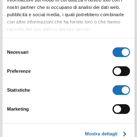
Riapriremo regolarmente lunedì 3 novembre.
nostri partner che si occupano di analisi dei dati web,
pubblicità e social media, i quali potrebbero combinarle
con altre informazioni che ha fornito loro o che hanno
raccolto dal suo utilizzo dei loro servizi.
Selezione
Necessari
del
consenso
Preferenze
Leggi anche:
Statistiche
Chiusura per il
santo Patrono
Marketing
24 Lug 2026
|
News
Mostra dettagli