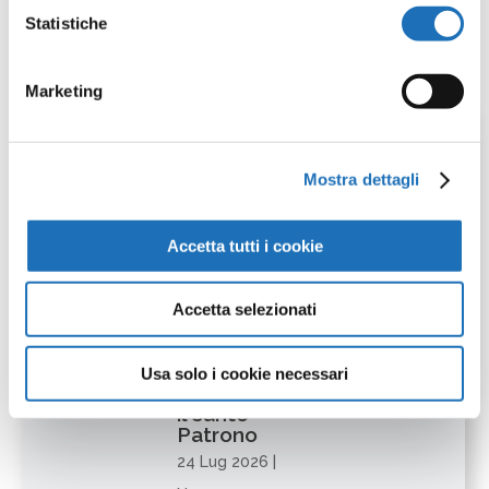
Non ci resta che augurarvi tante splendide
Statistiche
letture!
Marketing
Mostra dettagli
Accetta tutti i cookie
Leggi
Accetta selezionati
anche:
Usa solo i cookie necessari
Chiusura per
il santo
Patrono
24 Lug 2026
|