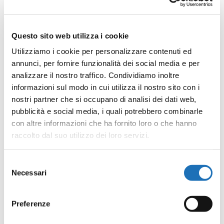
Questo sito web utilizza i cookie
Mag 9, 2026
|
News
Utilizziamo i cookie per personalizzare contenuti ed
annunci, per fornire funzionalità dei social media e per
Anche quest’anno la biblioteca ha aggiunto
sul
analizzare il nostro traffico. Condividiamo inoltre
informazioni sul modo in cui utilizza il nostro sito con i
sito disponibili per il download
le
bibliografie
nostri partner che si occupano di analisi dei dati web,
scolastiche 2026
realizzate per gli alunni
pubblicità e social media, i quali potrebbero combinarle
delle classi di
scuola primaria
e di
scuola
con altre informazioni che ha fornito loro o che hanno
secondaria di primo grado
. Ogni lista è
raccolto dal suo utilizzo dei loro servizi.
collegata alla rispettiva
ListaRete
sul
catalogo online Scoprirete con un QRcode,
Selezione
Necessari
del
per rendere più agevole la ricerca dei libri
consenso
preferiti e verificare già da casa se sono
Preferenze
disponibili.