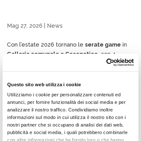
Mag 27, 2026
|
News
Con l’estate 2026 tornano le
serate game
in
Galleria comunale a Cesenatico
, con 4
appuntamenti, e partenza alle
ore 21.00:
🔹venerdì 12 giugno
Questo sito web utilizza i cookie
🔹venerdì 10 luglio
Utilizziamo i cookie per personalizzare contenuti ed
🔹venerdì 28 agosto
annunci, per fornire funzionalità dei social media e per
🔹venerdì 11 settembre
analizzare il nostro traffico. Condividiamo inoltre
informazioni sul modo in cui utilizza il nostro sito con i
L’associazione
AmarBoard Romagna
gestirà i
nostri partner che si occupano di analisi dei dati web,
tavoli per i
giochi da tavolo
, con
pubblicità e social media, i quali potrebbero combinarle
con altre informazioni che ha fornito loro o che hanno
partecipazione libera ed età consigliata dai 12