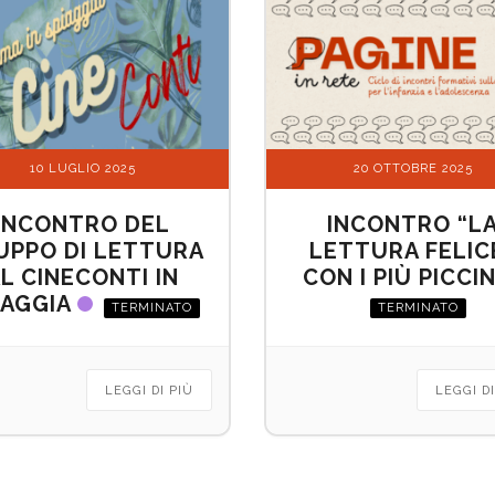
10 LUGLIO 2025
20 OTTOBRE 2025
INCONTRO DEL
INCONTRO “L
UPPO DI LETTURA
LETTURA FELIC
L CINECONTI IN
CON I PIÙ PICCIN
IAGGIA
TERMINATO
TERMINATO
LEGGI DI PIÙ
LEGGI DI