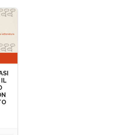
ASI
IL
O
ON
TO