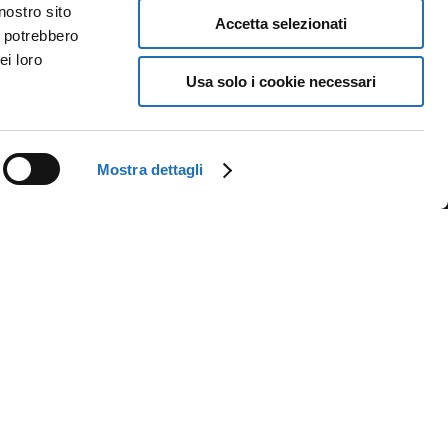
Newsletter
nostro sito
Accetta selezionati
i potrebbero
ei loro
criviti alla newsletter della Biblioteca e ricevi
Usa solo i cookie necessari
aggiornamenti su eventi, iniziative e news.
Mostra dettagli
 Agency