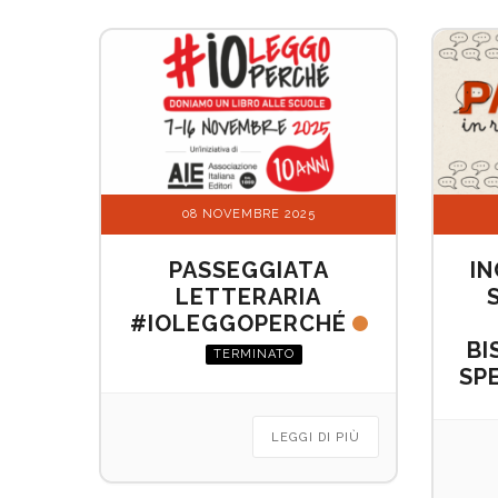
un
menu
di
accessibilità.
08 NOVEMBRE 2025
PASSEGGIATA
IN
LETTERARIA
#IOLEGGOPERCHÉ
BI
TERMINATO
SPE
LEGGI DI PIÙ