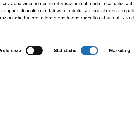
Social
ffico. Condividiamo inoltre informazioni sul modo in cui utilizza il 
 occupano di analisi dei dati web, pubblicità e social media, i qual
azioni che ha fornito loro o che hanno raccolto dal suo utilizzo d
Is
t
Privacy Policy
–
Cookie Policy
Preferenze
Statistiche
Marketing
 originale frutto delle menti felici e creative di
Happy Minds