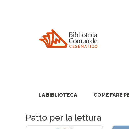
Nota:
questo
sito
Web
include
un
sistema
di
accessibilità.
Premi
Control-
LA BIBLIOTECA
COME FARE P
F11
per
Patto per la lettura
adattare
il