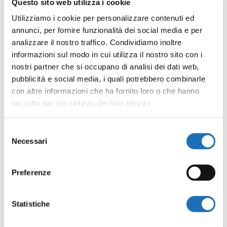
Questo sito web utilizza i cookie
Utilizziamo i cookie per personalizzare contenuti ed
annunci, per fornire funzionalità dei social media e per
analizzare il nostro traffico. Condividiamo inoltre
informazioni sul modo in cui utilizza il nostro sito con i
nostri partner che si occupano di analisi dei dati web,
pubblicità e social media, i quali potrebbero combinarle
Corso di fumetto per ragazzi
con altre informazioni che ha fornito loro o che hanno
raccolto dal suo utilizzo dei loro servizi.
da
B.Cesenatico
|
Mar 19, 2026
Selezione
Il 25 marzo, dalle 16.30 alle 18, si terrà in
Necessari
del
biblioteca il primo appuntamento
consenso
del corso di fumetto gratuito rivolto a
Preferenze
ragazzi e ragazze dagli 11 ai 14 anni a
tutti i livelli di esperienza. Il corso andrà a
Statistiche
scoprire il dietro le quinte del fumetto,
dal manga ai comic...