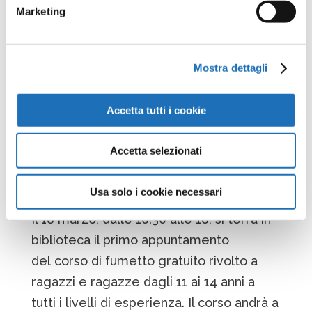
Marketing
Mostra dettagli
Accetta tutti i cookie
Accetta selezionati
Corso di fumetto per ragazzi
da
B.Cesenatico
|
Mar 17, 2026
Usa solo i cookie necessari
Il 18 marzo, dalle 16.30 alle 18, si terrà in
biblioteca il primo appuntamento
del corso di fumetto gratuito rivolto a
ragazzi e ragazze dagli 11 ai 14 anni a
tutti i livelli di esperienza. Il corso andrà a