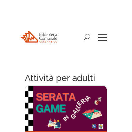
Nota:
questo
sito
Web
include
un
sistema
di
accessibilità.
Attività per adulti