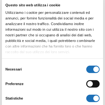
TERMINATO
Questo sito web utilizza i cookie
Utilizziamo i cookie per personalizzare contenuti ed
annunci, per fornire funzionalità dei social media e per
LEGGI DI PIÙ
analizzare il nostro traffico. Condividiamo inoltre
informazioni sul modo in cui utilizza il nostro sito con i
nostri partner che si occupano di analisi dei dati web,
pubblicità e social media, i quali potrebbero combinarle
con altre informazioni che ha fornito loro o che hanno
raccolto dal suo utilizzo dei loro servizi.
Selezione
Necessari
del
consenso
18 NOVEMBRE 2025
Preferenze
SERATA GAME IN
GALLERIA
TERMINATO
Statistiche