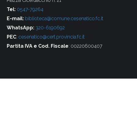
Piazza Ciceruacchio n. 21
Tel:
0547-79264
E-mail:
biblioteca@comune.cesenatico.fc.it
WhatsApp:
320-6190692
PEC
:
cesenatico@cert.provincia.fc.it
Partita IVA e Cod. Fiscale
: 00220600407