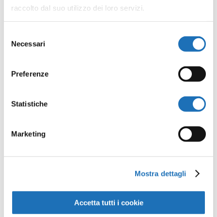
raccolto dal suo utilizzo dei loro servizi.
Selezione
Necessari
del
consenso
Invia commento
Preferenze
Il tuo indirizzo email non sarà
Statistiche
pubblicato.
I campi obbligatori
sono contrassegnati
*
Marketing
Mostra dettagli
Accetta tutti i cookie