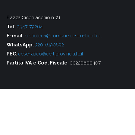
Piazza Ciceruacchio n. 21
Tel:
0547-79264
E-mail:
biblioteca@comune.cesenatico.fc.it
WhatsApp:
320-6190692
PEC
:
cesenatico@cert.provincia.fc.it
Partita IVA e Cod. Fiscale
: 00220600407