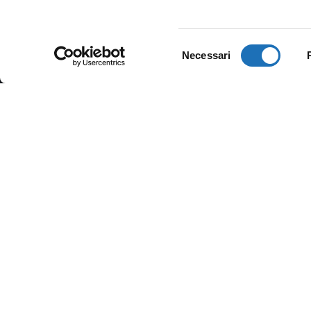
Selezione
Necessari
del
consenso
Biblioteca
Piazza Ciceruacchio n. 21
Tel:
0547-79264
E-mail:
biblioteca@comune.cesenatico.fc.i
WhatsApp:
320-6190692