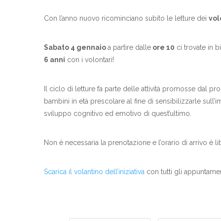
Con l’anno nuovo ricominciano subito le letture dei
vol
Sabato 4 gennaio
a partire dalle
ore 10
ci trovate in 
6 anni
con i volontari!
Il ciclo di letture fa parte delle attività promosse dal 
bambini in età prescolare al fine di sensibilizzarle sull’
sviluppo cognitivo ed emotivo di quest’ultimo.
Non è necessaria la prenotazione e l’orario di arrivo è li
Scarica il volantino dell’iniziativa
con tutti gli appuntamen