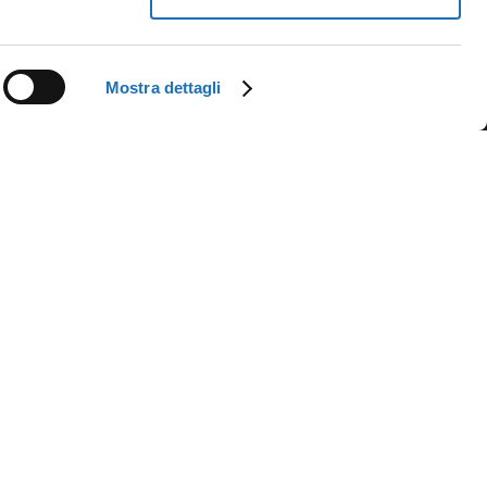
Mostra dettagli
Newsletter
criviti alla newsletter della Biblioteca e ricevi
aggiornamenti su eventi, iniziative e news.