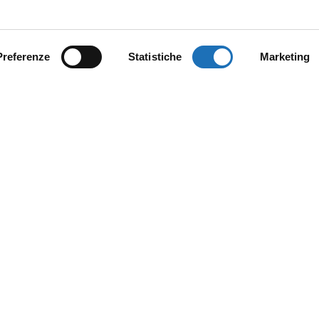
Preferenze
Statistiche
Marketing
Social
Is
t
Privacy Policy
–
Cookie Policy