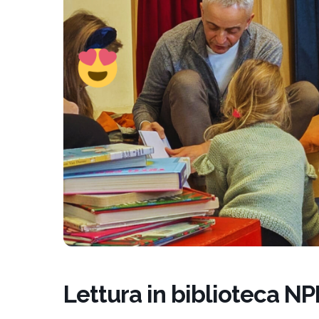
un
menu
di
accessibilità.
Lettura in biblioteca NP