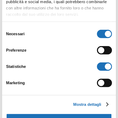
pubblicità e social media, i quali potrebbero combinarle
Tags:
,
con altre informazioni che ha fornito loro o che hanno
CHI LEGGE PIGLIA PESCI
raccolto dal suo utilizzo dei loro servizi.
,
LETTURE PER BAMBINI
Selezione
NATI PER LEGGERE
Necessari
del
consenso
Preferenze
Invia commento
Statistiche
Il tuo indirizzo email non sarà
pubblicato.
I campi obbligatori
Marketing
sono contrassegnati
*
Mostra dettagli