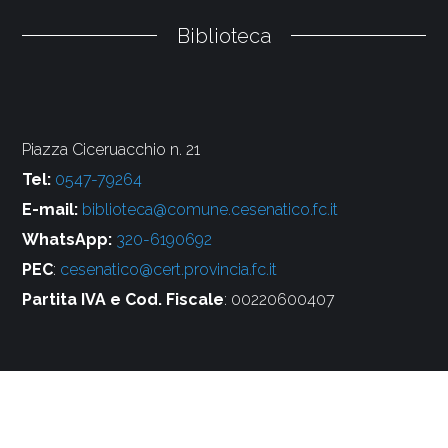
Biblioteca
Piazza Ciceruacchio n. 21
Tel:
0547-79264
E-mail:
biblioteca@comune.cesenatico.fc.it
WhatsApp:
320-6190692
PEC
:
cesenatico@cert.provincia.fc.it
Partita IVA e Cod. Fiscale
: 00220600407