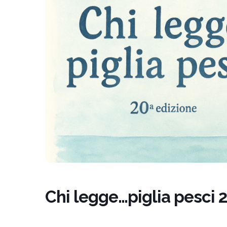
un
menu
di
accessibilità.
Chi legge…piglia pesci 