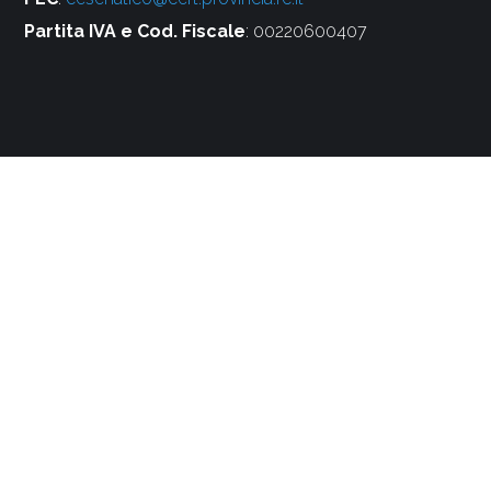
Partita IVA e Cod. Fiscale
: 00220600407
Social