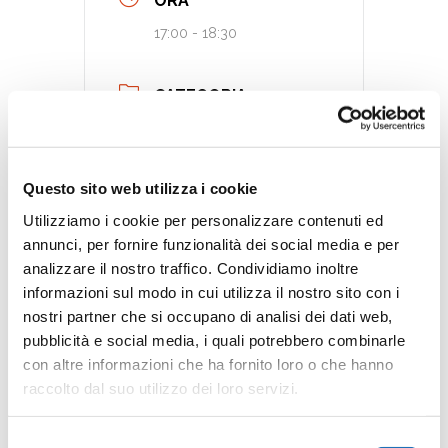
ORA
17:00 - 18:30
CATEGORIA
Gruppo di lettura
Legger-mente
Questo sito web utilizza i cookie
Utilizziamo i cookie per personalizzare contenuti ed
annunci, per fornire funzionalità dei social media e per
Tags:
,
analizzare il nostro traffico. Condividiamo inoltre
ATTIVITÀ PER ADULTI
informazioni sul modo in cui utilizza il nostro sito con i
GRUPPO DI LETTURA
nostri partner che si occupano di analisi dei dati web,
pubblicità e social media, i quali potrebbero combinarle
con altre informazioni che ha fornito loro o che hanno
raccolto dal suo utilizzo dei loro servizi.
Invia commento
Selezione