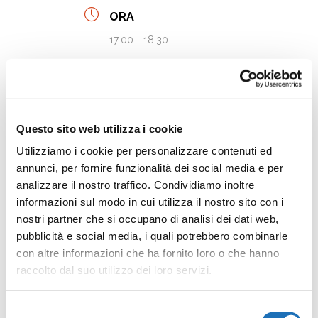
ORA
17:00 - 18:30
CATEGORIA
Gruppo di lettura
Questo sito web utilizza i cookie
Legger-mente
Utilizziamo i cookie per personalizzare contenuti ed
annunci, per fornire funzionalità dei social media e per
analizzare il nostro traffico. Condividiamo inoltre
informazioni sul modo in cui utilizza il nostro sito con i
Tags:
GRUPPO DI LETTURA
nostri partner che si occupano di analisi dei dati web,
pubblicità e social media, i quali potrebbero combinarle
con altre informazioni che ha fornito loro o che hanno
raccolto dal suo utilizzo dei loro servizi.
Invia commento
Selezione