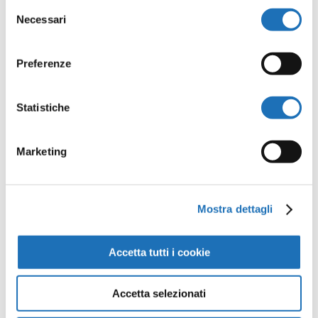
Invia commento
Selezione
Necessari
del
Il tuo indirizzo email non sarà
consenso
pubblicato.
I campi obbligatori
Preferenze
sono contrassegnati
*
Statistiche
Marketing
Mostra dettagli
Accetta tutti i cookie
Accetta selezionati