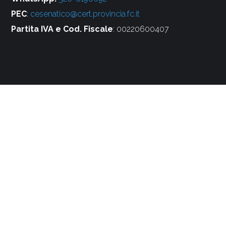
PEC
:
cesenatico@cert.provincia.fc.it
Partita IVA e Cod. Fiscale
: 00220600407