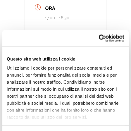
ORA
17:00 - 18:30
CATEGORIA
Gruppo di lettura
Legger-mente
Questo sito web utilizza i cookie
Utilizziamo i cookie per personalizzare contenuti ed
annunci, per fornire funzionalità dei social media e per
analizzare il nostro traffico. Condividiamo inoltre
Tags:
,
ATTIVITÀ PER ADULTI
informazioni sul modo in cui utilizza il nostro sito con i
nostri partner che si occupano di analisi dei dati web,
GRUPPO DI LETTURA
pubblicità e social media, i quali potrebbero combinarle
con altre informazioni che ha fornito loro o che hanno
raccolto dal suo utilizzo dei loro servizi.