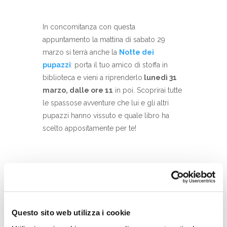
In concomitanza con questa
appuntamento la mattina di sabato 29
marzo si terrà anche la
Notte dei
pupazzi
: porta il tuo amico di stoffa in
biblioteca e vieni a riprenderlo
lunedì 31
marzo, dalle ore 11
in poi. Scoprirai tutte
le spassose avventure che lui e gli altri
pupazzi hanno vissuto e quale libro ha
scelto appositamente per te!
DATA
29 Mar 2025
Questo sito web utilizza i cookie
Terminato