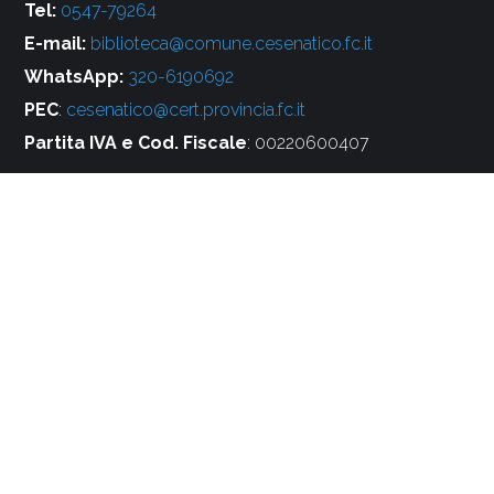
Tel:
0547-79264
E-mail:
biblioteca@comune.cesenatico.fc.it
WhatsApp:
320-6190692
PEC
:
cesenatico@cert.provincia.fc.it
Partita IVA e Cod. Fiscale
: 00220600407