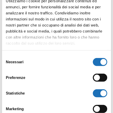
Utilizziamo i cookie per personalizzare contenuti ed
annunci, per fornire funzionalità dei social media e per
analizzare il nostro traffico. Condividiamo inoltre
ORA
informazioni sul modo in cui utilizza il nostro sito con i
10:00 - 12:00
nostri partner che si occupano di analisi dei dati web,
pubblicità e social media, i quali potrebbero combinarle
con altre informazioni che ha fornito loro o che hanno
CATEGORIA
raccolto dal suo utilizzo dei loro servizi.
Attività per bambini
Selezione
Necessari
del
consenso
Tags:
,
ATTIVITÀ PER BAMBINI
Preferenze
,
LETTURE PER BAMBINI
Statistiche
NATI PER LEGGERE
Marketing