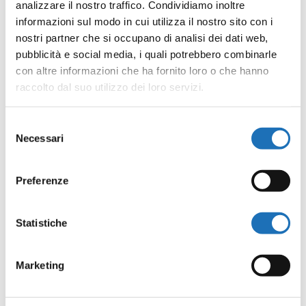
analizzare il nostro traffico. Condividiamo inoltre
informazioni sul modo in cui utilizza il nostro sito con i
nostri partner che si occupano di analisi dei dati web,
CATEGORIA
pubblicità e social media, i quali potrebbero combinarle
Attività per bambini
con altre informazioni che ha fornito loro o che hanno
raccolto dal suo utilizzo dei loro servizi.
Selezione
Tags:
,
ATTIVITÀ PER BAMBINI
Necessari
del
consenso
,
LETTURE PER BAMBINI
Preferenze
NATI PER LEGGERE
Statistiche
Marketing
Invia commento
Il tuo indirizzo email non sarà