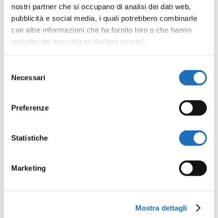
nostri partner che si occupano di analisi dei dati web,
CATEGORIA
pubblicità e social media, i quali potrebbero combinarle
Attività per bambini
con altre informazioni che ha fornito loro o che hanno
raccolto dal suo utilizzo dei loro servizi.
Attività per ragazzi
Giochi da tavolo
Selezione
Necessari
del
consenso
Preferenze
Statistiche
Invia commento
Il tuo indirizzo email non sarà
Marketing
pubblicato.
I campi obbligatori
sono contrassegnati
*
Mostra dettagli