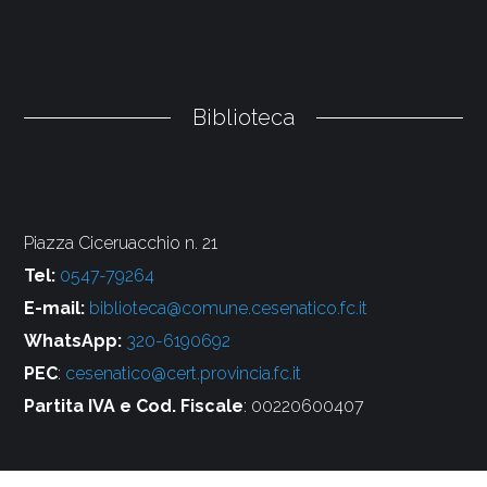
Biblioteca
Piazza Ciceruacchio n. 21
Tel:
0547-79264
E-mail:
biblioteca@comune.cesenatico.fc.it
WhatsApp:
320-6190692
PEC
:
cesenatico@cert.provincia.fc.it
Partita IVA e Cod. Fiscale
: 00220600407