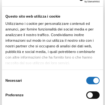
interessato, la...
Questo sito web utilizza i cookie
Utilizziamo i cookie per personalizzare contenuti ed
annunci, per fornire funzionalità dei social media e per
analizzare il nostro traffico. Condividiamo inoltre
informazioni sul modo in cui utilizza il nostro sito con i
nostri partner che si occupano di analisi dei dati web,
pubblicità e social media, i quali potrebbero combinarle
con altre informazioni che ha fornito loro o che hanno
Presentazione libro di
raccolto dal suo utilizzo dei loro servizi.
Sandro Contini
Selezione
da
B.Cesenatico
|
Nov 14, 2025
Necessari
del
Venerdì 21 novembre alle ore 17.00
consenso
presenta in Galleria comunale il suo libro
Preferenze
di racconti Le vite che non conosciamo