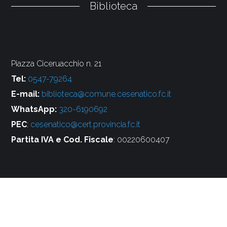
Biblioteca
Piazza Ciceruacchio n. 21
Tel:
0547-79264
E-mail:
biblioteca@comune.cesenatico.fc.it
WhatsApp:
320-6190692
PEC
:
cesenatico@cert.provincia.fc.it
Partita IVA e Cod. Fiscale
: 00220600407