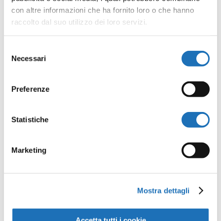
con altre informazioni che ha fornito loro o che hanno
raccolto dal suo utilizzo dei loro servizi.
Tags:
,
ATTIVITÀ PER RAGAZZI
,
GAME
GIOCHI DA TAVOLO
Selezione
Necessari
del
consenso
Preferenze
Invia commento
Statistiche
Il tuo indirizzo email non sarà
pubblicato.
I campi obbligatori
Marketing
sono contrassegnati
*
Mostra dettagli
Accetta tutti i cookie