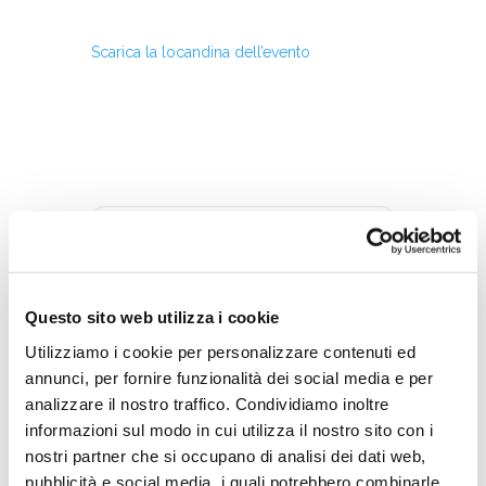
Scarica la locandina dell’evento
DATA
30 Gen 2025
Questo sito web utilizza i cookie
Terminato
Utilizziamo i cookie per personalizzare contenuti ed
annunci, per fornire funzionalità dei social media e per
ORA
analizzare il nostro traffico. Condividiamo inoltre
16:00 - 18:30
informazioni sul modo in cui utilizza il nostro sito con i
nostri partner che si occupano di analisi dei dati web,
pubblicità e social media, i quali potrebbero combinarle