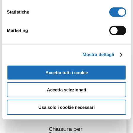
Non è necessaria prenotazione e l’orario di
arrivo è libero. In caso di maltempo le letture
Statistiche
verranno fatte all’interno della biblioteca!
Marketing
Scarica il volantino dell’iniziativa
Mostra dettagli
Accetta tutti i cookie
Accetta selezionati
Leggi
Usa solo i cookie necessari
anche:
Chiusura per