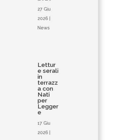
27 Giu
2026
|
News
Lettur
e serali
in
terrazz
a con
Nati
per
Legger
e
17 Giu
2026
|